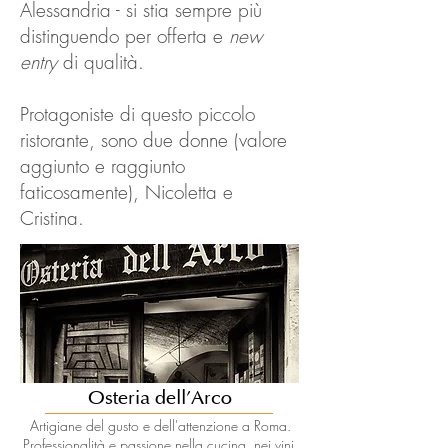
Alessandria - si stia sempre più
distinguendo per offerta e
new
entry
di qualità.
Protagoniste di questo piccolo
ristorante, sono due donne (valore
aggiunto e raggiunto
faticosamente), Nicoletta e
Cristina.
Osteria dell'Arco
Artigiane del gusto e dell'attenzione a Roma.
Professionalità e passione nella cucina, nei vini,