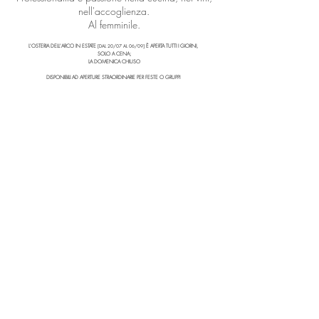
nell'accoglienza.
Al femminile.
L'OSTERIA DELL'ARCO IN ESTATE
È APERTA TUTTI I GIORNI,
[DAL 20/07 AL 06/09]
SOLO A CENA;
LA DOMENICA CHIUSO
DISPONIBILI AD APERTURE STRAORDINARIE PER FESTE O GRUPPI